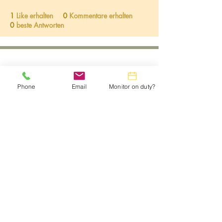
1
Like erhalten
0
Kommentare erhalten
0
beste Antworten
Phone
Email
Monitor on duty?
Webmaster:
lwtrc.webmaster@gmail.com
Privacy Policy
Do Not Sell My Personal Information
©2025 by
LW Computer Center - DBA Leisure World
Technology Resource Center
. Proudly created with
Wix.com